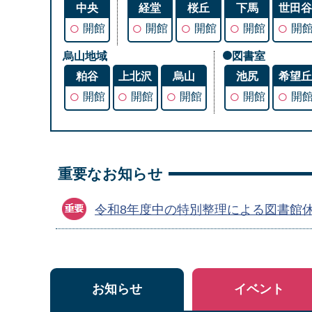
中央
経堂
桜丘
下馬
世田
○
○
○
○
○
開館
開館
開館
開館
開
烏山地域
図書室
粕谷
上北沢
烏山
池尻
希望
○
○
○
○
○
開館
開館
開館
開館
開
重要なお知らせ
令和8年度中の特別整理による図書館
お知らせ
イベント