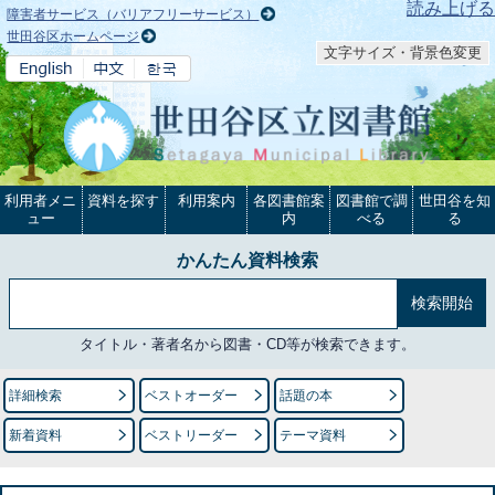
本文へ
読み上げる
障害者サービス（バリアフリーサービス）
世田谷区ホームページ
文字サイズ・背景色変更
利用者メニ
資料を探す
利用案内
各図書館案
図書館で調
世田谷を知
ュー
内
べる
る
かんたん資料検索
タイトル・著者名から図書・CD等が検索できます。
詳細検索
ベストオーダー
話題の本
新着資料
ベストリーダー
テーマ資料