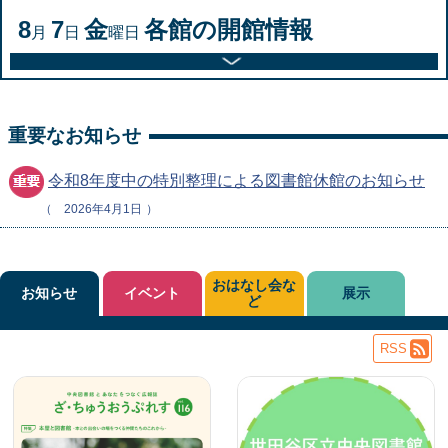
8
7
金
各館の開館情報
月
日
曜日
重要なお知らせ
令和8年度中の特別整理による図書館休館のお知らせ
2026年4月1日
おはなし会な
お知らせ
イベント
展示
ど
RSS