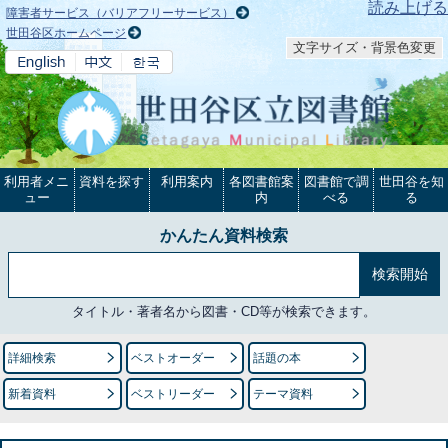
本文へ
読み上げる
障害者サービス（バリアフリーサービス）
世田谷区ホームページ
文字サイズ・背景色変更
利用者メニ
資料を探す
利用案内
各図書館案
図書館で調
世田谷を知
ュー
内
べる
る
かんたん資料検索
タイトル・著者名から図書・CD等が検索できます。
詳細検索
ベストオーダー
話題の本
新着資料
ベストリーダー
テーマ資料