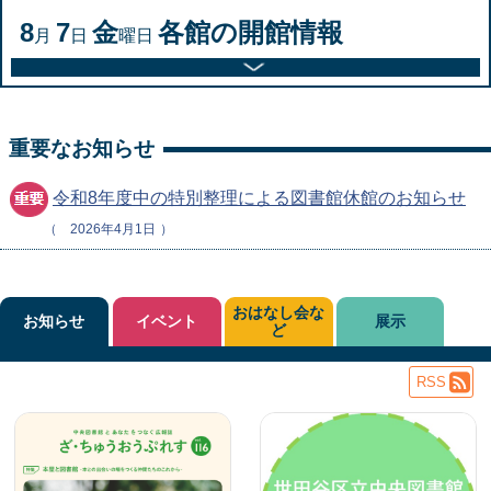
8
7
金
各館の開館情報
月
日
曜日
重要なお知らせ
令和8年度中の特別整理による図書館休館のお知らせ
2026年4月1日
おはなし会な
お知らせ
イベント
展示
ど
RSS