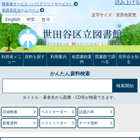
本文へ
読み上げる
障害者サービス（バリアフリーサービス）
世田谷区ホームページ
文字サイズ・背景色変更
利用者メニ
資料を探す
利用案内
各図書館案
図書館で調
世田谷を知
ュー
内
べる
る
かんたん資料検索
タイトル・著者名から図書・CD等が検索できます。
詳細検索
ベストオーダー
話題の本
新着資料
ベストリーダー
テーマ資料