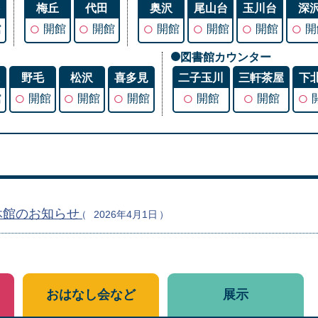
谷
梅丘
代田
奥沢
尾山台
玉川台
深
○
○
○
○
○
○
館
開館
開館
開館
開館
開館
開
図書館カウンター
丘
野毛
松沢
喜多見
二子玉川
三軒茶屋
下
○
○
○
○
○
○
館
開館
開館
開館
開館
開館
休館のお知らせ
2026年4月1日
おはなし会など
展示