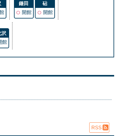
沢
鎌田
砧
○
○
館
開館
開館
北沢
開館
RSS