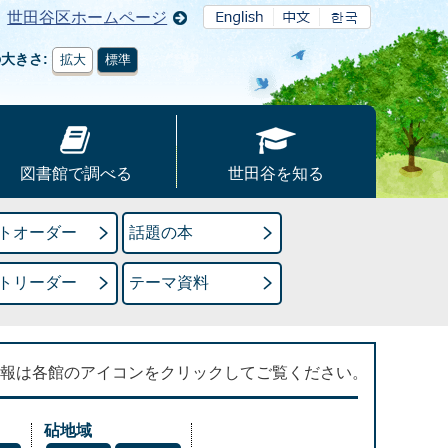
世田谷区ホームページ
の大きさ
拡大
標準
図書館で調べる
世田谷を知る
トオーダー
話題の本
トリーダー
テーマ資料
報は各館のアイコンをクリックしてご覧ください。
砧地域