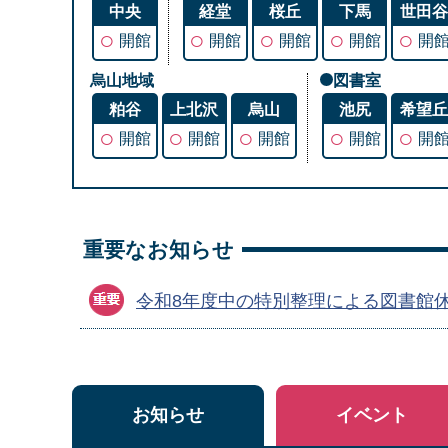
中央
経堂
桜丘
下馬
世田
○
○
○
○
○
開館
開館
開館
開館
開
烏山地域
図書室
粕谷
上北沢
烏山
池尻
希望
○
○
○
○
○
開館
開館
開館
開館
開
重要なお知らせ
令和8年度中の特別整理による図書館
お知らせ
イベント