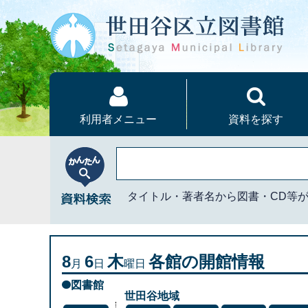
本文へ
利用者メニュー
資料を探す
かんたん資料検索
タイトル・著者名から図書・CD等
8
6
木
各館の開館情報
月
日
曜日
図書館
世田谷地域