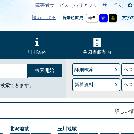
障害者サービス（バリアフリーサービス）
読み上げる
背景色変更
文字
標準
青
黒
利用案内
各図書館案内
詳細検索
ベス
新着資料
ベス
が検索できます。
詳しい情
北沢地域
玉川地域