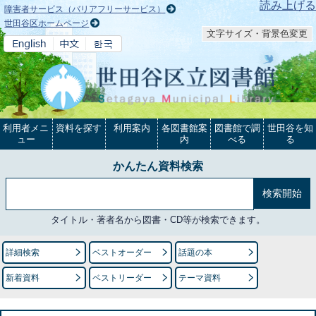
本文へ
読み上げる
障害者サービス（バリアフリーサービス）
世田谷区ホームページ
文字サイズ・背景色変更
利用者メニ
資料を探す
利用案内
各図書館案
図書館で調
世田谷を知
ュー
内
べる
る
かんたん資料検索
タイトル・著者名から図書・CD等が検索できます。
詳細検索
ベストオーダー
話題の本
新着資料
ベストリーダー
テーマ資料