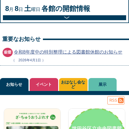
8
8
土
各館の開館情報
月
日
曜日
重要なお知らせ
令和8年度中の特別整理による図書館休館のお知らせ
2026年4月1日
おはなし会な
お知らせ
イベント
展示
ど
RSS