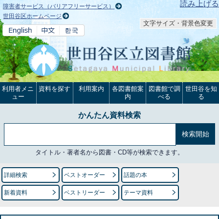
本文へ
読み上げる
障害者サービス（バリアフリーサービス）
世田谷区ホームページ
文字サイズ・背景色変更
利用者メニ
資料を探す
利用案内
各図書館案
図書館で調
世田谷を知
ュー
内
べる
る
かんたん資料検索
タイトル・著者名から図書・CD等が検索できます。
詳細検索
ベストオーダー
話題の本
新着資料
ベストリーダー
テーマ資料