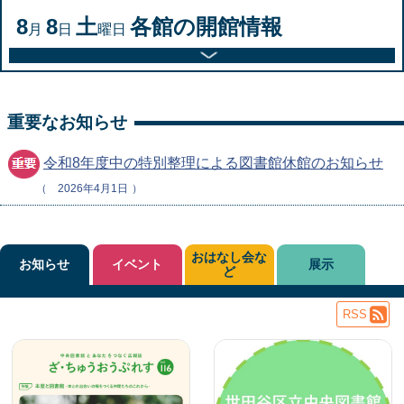
8
8
土
各館の開館情報
月
日
曜日
重要なお知らせ
令和8年度中の特別整理による図書館休館のお知らせ
2026年4月1日
おはなし会な
お知らせ
イベント
展示
ど
RSS