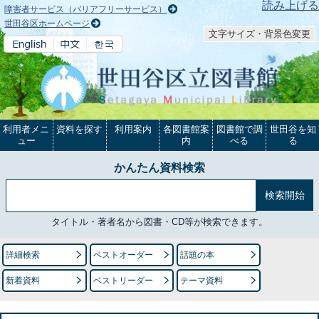
本文へ
読み上げる
障害者サービス（バリアフリーサービス）
世田谷区ホームページ
文字サイズ・背景色変更
利用者メニ
資料を探す
利用案内
各図書館案
図書館で調
世田谷を知
ュー
内
べる
る
かんたん資料検索
タイトル・著者名から図書・CD等が検索できます。
詳細検索
ベストオーダー
話題の本
新着資料
ベストリーダー
テーマ資料