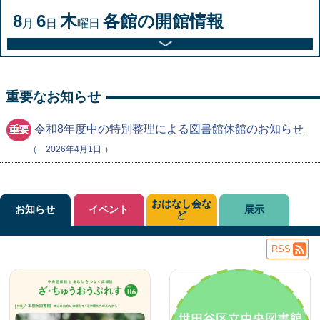
8
6
木
各館の開館情報
月
日
曜日
重要なお知らせ
令和8年度中の特別整理による図書館休館のお知らせ
2026年4月1日
おはなし会な
お知らせ
イベント
展示
ど
RSS