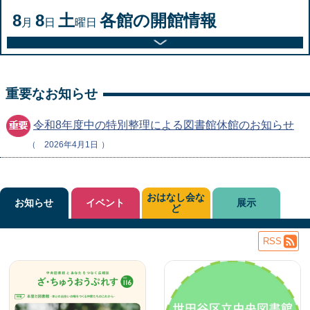
8
8
土
各館の開館情報
月
日
曜日
重要なお知らせ
令和8年度中の特別整理による図書館休館のお知らせ
2026年4月1日
おはなし会な
お知らせ
イベント
展示
ど
RSS