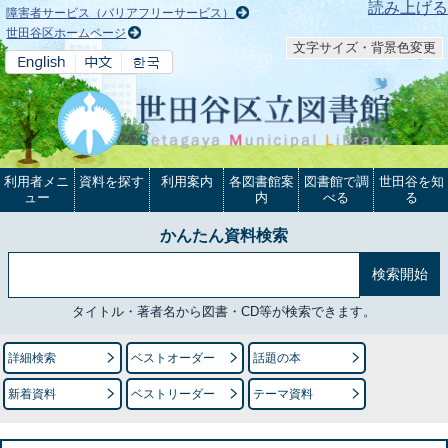
本文へ
読み上げる
障害者サービス（バリアフリーサービス）
世田谷区ホームページ
文字サイズ・背景色変更
利用者メニ
資料を探す
利用案内
各図書館案
図書館で調
世田谷を知
ュー
内
べる
る
かんたん資料検索
タイトル・著者名から図書・CD等が検索できます。
詳細検索
ベストオーダー
話題の本
新着資料
ベストリーダー
テーマ資料