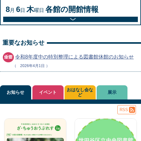
8
6
木
各館の開館情報
月
日
曜日
重要なお知らせ
令和8年度中の特別整理による図書館休館のお知らせ
2026年4月1日
おはなし会な
お知らせ
イベント
展示
ど
RSS