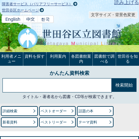
本文へ
読み上げる
障害者サービス（バリアフリーサービス）
世田谷区ホームページ
文字サイズ・背景色変更
利用者メニ
資料を探す
利用案内
各図書館案
図書館で調
世田谷を知
ュー
内
べる
る
かんたん資料検索
タイトル・著者名から図書・CD等が検索できます。
詳細検索
ベストオーダー
話題の本
新着資料
ベストリーダー
テーマ資料