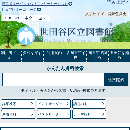
本文へ
読み上げる
障害者サービス（バリアフリーサービス）
世田谷区ホームページ
文字サイズ・背景色変更
利用者メニ
資料を探す
利用案内
各図書館案
図書館で調
世田谷を知
ュー
内
べる
る
かんたん資料検索
タイトル・著者名から図書・CD等が検索できます。
詳細検索
ベストオーダー
話題の本
新着資料
ベストリーダー
テーマ資料