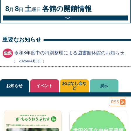
8
8
土
各館の開館情報
月
日
曜日
重要なお知らせ
令和8年度中の特別整理による図書館休館のお知らせ
2026年4月1日
おはなし会な
お知らせ
イベント
展示
ど
RSS