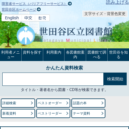
本文へ
読み上げる
障害者サービス（バリアフリーサービス）
世田谷区ホームページ
文字サイズ・背景色変更
利用者メニ
資料を探す
利用案内
各図書館案
図書館で調
世田谷を知
ュー
内
べる
る
かんたん資料検索
タイトル・著者名から図書・CD等が検索できます。
詳細検索
ベストオーダー
話題の本
新着資料
ベストリーダー
テーマ資料