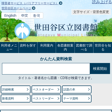
本文へ
読み上げる
障害者サービス（バリアフリーサービス）
世田谷区ホームページ
文字サイズ・背景色変更
利用者メニ
資料を探す
利用案内
各図書館案
図書館で調
世田谷を知
ュー
内
べる
る
かんたん資料検索
タイトル・著者名から図書・CD等が検索できます。
詳細検索
ベストオーダー
話題の本
新着資料
ベストリーダー
テーマ資料