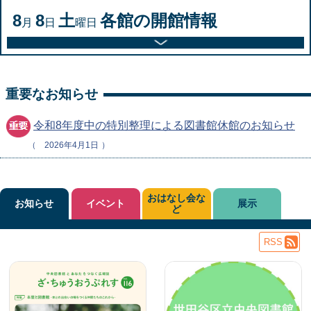
8
8
土
各館の開館情報
月
日
曜日
重要なお知らせ
令和8年度中の特別整理による図書館休館のお知らせ
2026年4月1日
おはなし会な
お知らせ
イベント
展示
ど
RSS