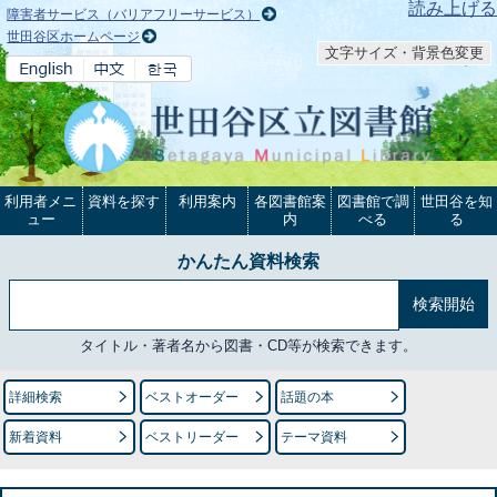
本文へ
読み上げる
障害者サービス（バリアフリーサービス）
世田谷区ホームページ
文字サイズ・背景色変更
利用者メニ
資料を探す
利用案内
各図書館案
図書館で調
世田谷を知
ュー
内
べる
る
かんたん資料検索
タイトル・著者名から図書・CD等が検索できます。
詳細検索
ベストオーダー
話題の本
新着資料
ベストリーダー
テーマ資料