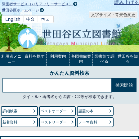
本文へ
読み上げる
障害者サービス（バリアフリーサービス）
世田谷区ホームページ
文字サイズ・背景色変更
利用者メニ
資料を探す
利用案内
各図書館案
図書館で調
世田谷を知
ュー
内
べる
る
かんたん資料検索
タイトル・著者名から図書・CD等が検索できます。
詳細検索
ベストオーダー
話題の本
新着資料
ベストリーダー
テーマ資料