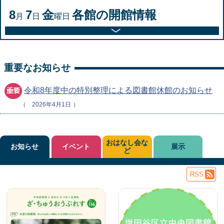
8
7
金
各館の開館情報
月
日
曜日
重要なお知らせ
令和8年度中の特別整理による図書館休館のお知らせ
2026年4月1日
おはなし会な
お知らせ
イベント
展示
ど
RSS