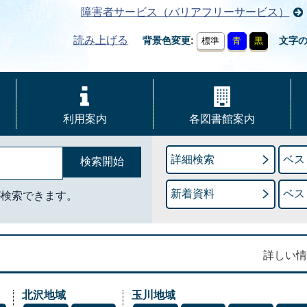
障害者サービス（バリアフリーサービス）
読み上げる
背景色変更
文字
標準
青
黒
利用案内
各図書館案内
詳細検索
ベス
新着資料
ベス
が検索できます。
詳しい情
北沢地域
玉川地域