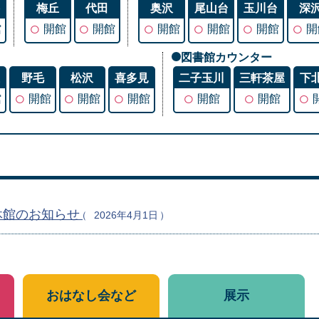
谷
梅丘
代田
奥沢
尾山台
玉川台
深
○
○
○
○
○
○
館
開館
開館
開館
開館
開館
開
図書館カウンター
丘
野毛
松沢
喜多見
二子玉川
三軒茶屋
下
○
○
○
○
○
○
館
開館
開館
開館
開館
開館
休館のお知らせ
2026年4月1日
おはなし会など
展示