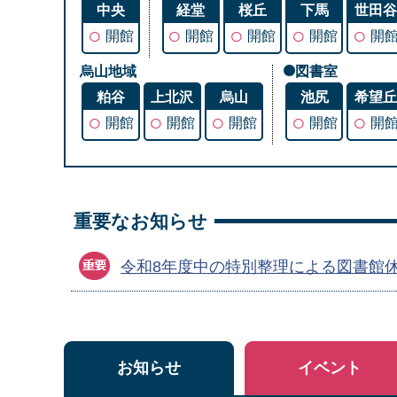
中央
経堂
桜丘
下馬
世田
○
○
○
○
○
開館
開館
開館
開館
開
烏山地域
図書室
粕谷
上北沢
烏山
池尻
希望
○
○
○
○
○
開館
開館
開館
開館
開
重要なお知らせ
令和8年度中の特別整理による図書館
お知らせ
イベント