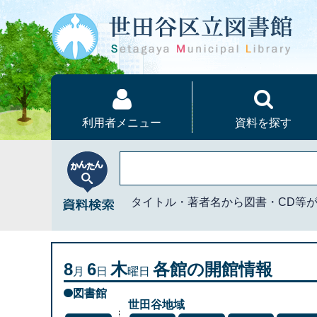
本文へ
利用者メニュー
資料を探す
かんたん資料検索
タイトル・著者名から図書・CD等
8
6
木
各館の開館情報
月
日
曜日
図書館
世田谷地域