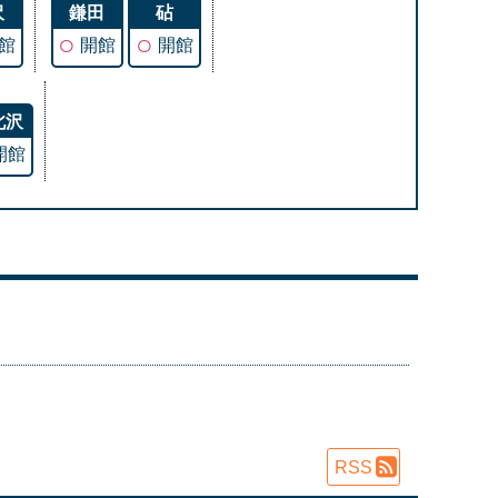
沢
鎌田
砧
○
○
館
開館
開館
北沢
開館
RSS