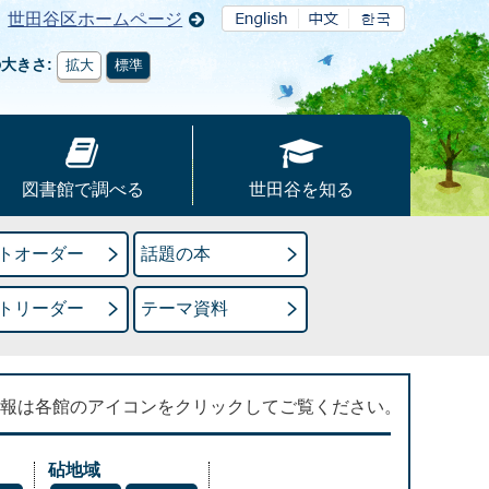
世田谷区ホームページ
の大きさ
拡大
標準
図書館で調べる
世田谷を知る
トオーダー
話題の本
トリーダー
テーマ資料
報は各館のアイコンをクリックしてご覧ください。
砧地域