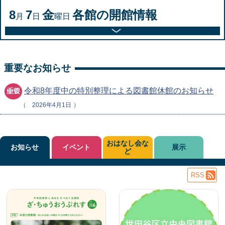
8
7
金
各館の開館情報
月
日
曜日
重要なお知らせ
令和8年度中の特別整理による図書館休館のお知らせ
2026年4月1日
おはなし会な
お知らせ
イベント
展示
ど
RSS