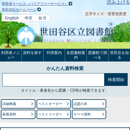
本文へ
読み上げる
障害者サービス（バリアフリーサービス）
世田谷区ホームページ
文字サイズ・背景色変更
利用者メニ
資料を探す
利用案内
各図書館案
図書館で調
世田谷を知
ュー
内
べる
る
かんたん資料検索
タイトル・著者名から図書・CD等が検索できます。
詳細検索
ベストオーダー
話題の本
新着資料
ベストリーダー
テーマ資料