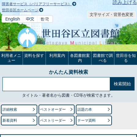
本文へ
読み上げる
障害者サービス（バリアフリーサービス）
世田谷区ホームページ
文字サイズ・背景色変更
利用者メニ
資料を探す
利用案内
各図書館案
図書館で調
世田谷を知
ュー
内
べる
る
かんたん資料検索
タイトル・著者名から図書・CD等が検索できます。
詳細検索
ベストオーダー
話題の本
新着資料
ベストリーダー
テーマ資料