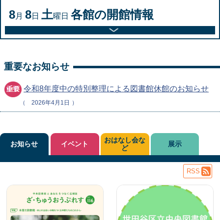
8
8
土
各館の開館情報
月
日
曜日
重要なお知らせ
令和8年度中の特別整理による図書館休館のお知らせ
2026年4月1日
おはなし会な
お知らせ
イベント
展示
ど
RSS