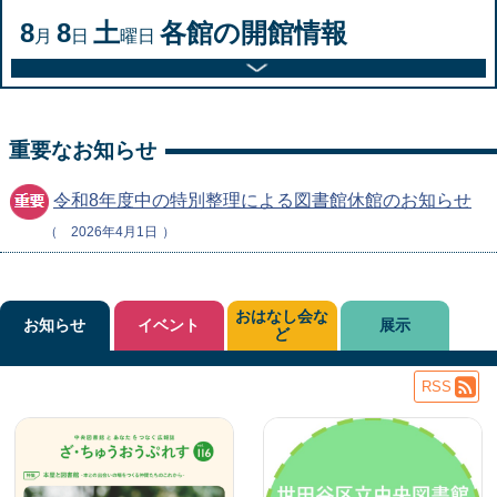
8
8
土
各館の開館情報
月
日
曜日
重要なお知らせ
令和8年度中の特別整理による図書館休館のお知らせ
2026年4月1日
おはなし会な
お知らせ
イベント
展示
ど
RSS