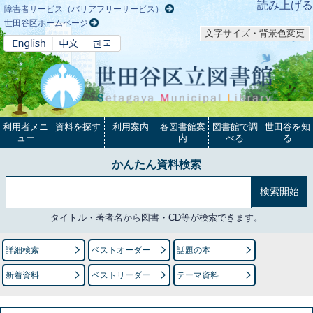
本文へ
読み上げる
障害者サービス（バリアフリーサービス）
世田谷区ホームページ
文字サイズ・背景色変更
利用者メニ
資料を探す
利用案内
各図書館案
図書館で調
世田谷を知
ュー
内
べる
る
かんたん資料検索
タイトル・著者名から図書・CD等が検索できます。
詳細検索
ベストオーダー
話題の本
新着資料
ベストリーダー
テーマ資料