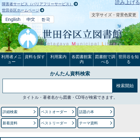
本文へ
読み上げる
障害者サービス（バリアフリーサービス）
世田谷区ホームページ
文字サイズ・背景色変更
利用者メニ
資料を探す
利用案内
各図書館案
図書館で調
世田谷を知
ュー
内
べる
る
かんたん資料検索
タイトル・著者名から図書・CD等が検索できます。
詳細検索
ベストオーダー
話題の本
新着資料
ベストリーダー
テーマ資料