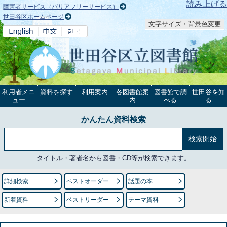
本文へ
読み上げる
障害者サービス（バリアフリーサービス）
世田谷区ホームページ
文字サイズ・背景色変更
利用者メニ
資料を探す
利用案内
各図書館案
図書館で調
世田谷を知
ュー
内
べる
る
かんたん資料検索
タイトル・著者名から図書・CD等が検索できます。
詳細検索
ベストオーダー
話題の本
新着資料
ベストリーダー
テーマ資料