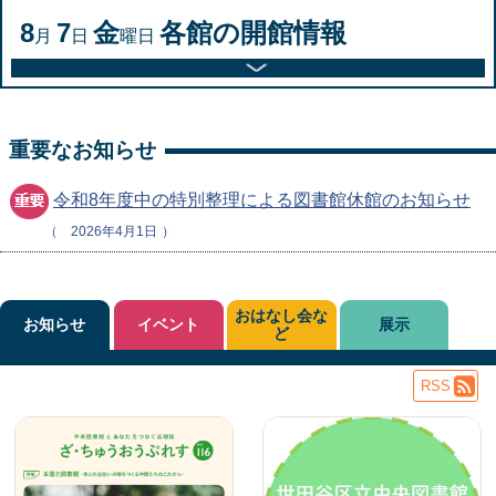
8
7
金
各館の開館情報
月
日
曜日
重要なお知らせ
令和8年度中の特別整理による図書館休館のお知らせ
2026年4月1日
おはなし会な
お知らせ
イベント
展示
ど
RSS