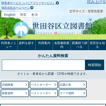
本文へ
読み上げる
障害者サービス（バリアフリーサービス）
世田谷区ホームページ
文字サイズ・背景色変更
利用者メニ
資料を探す
利用案内
各図書館案
図書館で調
世田谷を知
ュー
内
べる
る
かんたん資料検索
タイトル・著者名から図書・CD等が検索できます。
詳細検索
ベストオーダー
話題の本
新着資料
ベストリーダー
テーマ資料