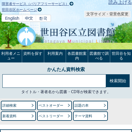
本文へ
読み上げる
障害者サービス（バリアフリーサービス）
世田谷区ホームページ
文字サイズ・背景色変更
利用者メニ
資料を探す
利用案内
各図書館案
図書館で調
世田谷を知
ュー
内
べる
る
かんたん資料検索
タイトル・著者名から図書・CD等が検索できます。
詳細検索
ベストオーダー
話題の本
新着資料
ベストリーダー
テーマ資料