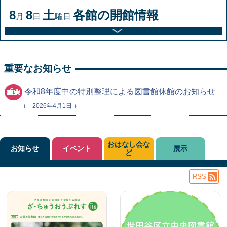
8
8
土
各館の開館情報
月
日
曜日
重要なお知らせ
令和8年度中の特別整理による図書館休館のお知らせ
2026年4月1日
おはなし会な
お知らせ
イベント
展示
ど
RSS