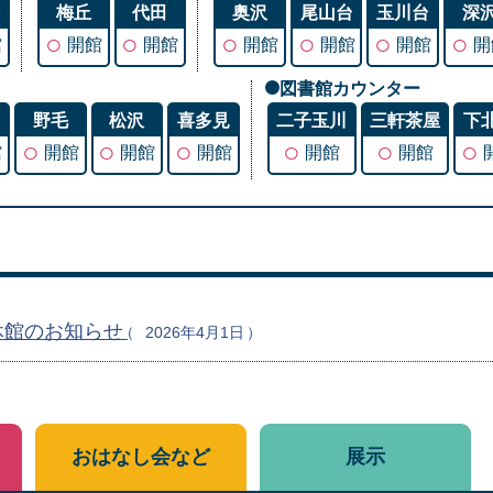
谷
梅丘
代田
奥沢
尾山台
玉川台
深
○
○
○
○
○
○
館
開館
開館
開館
開館
開館
開
図書館カウンター
丘
野毛
松沢
喜多見
二子玉川
三軒茶屋
下
○
○
○
○
○
○
館
開館
開館
開館
開館
開館
休館のお知らせ
2026年4月1日
おはなし会など
展示