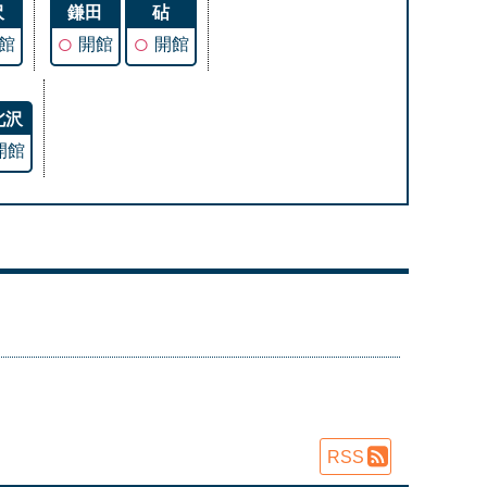
沢
鎌田
砧
○
○
館
開館
開館
北沢
開館
RSS