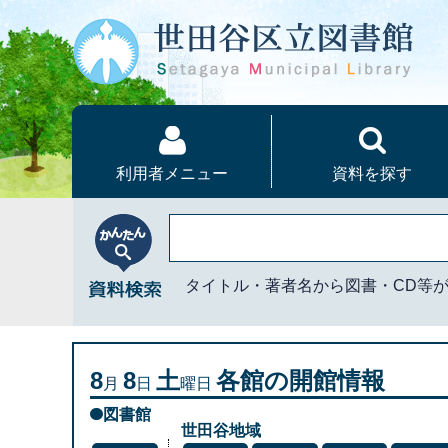
本文へ
利用者メニュー
資料を探す
かんたん資料検索
タイトル・著者名から図書・CD等
8
8
土
各館の開館情報
月
日
曜日
図書館
世田谷地域