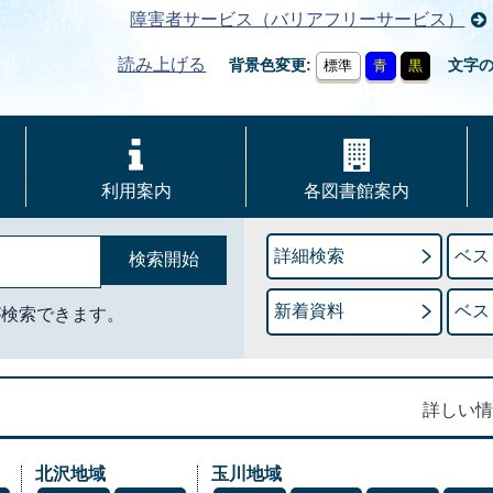
障害者サービス（バリアフリーサービス）
読み上げる
背景色変更
文字
標準
青
黒
利用案内
各図書館案内
詳細検索
ベス
新着資料
ベス
が検索できます。
詳しい情
北沢地域
玉川地域