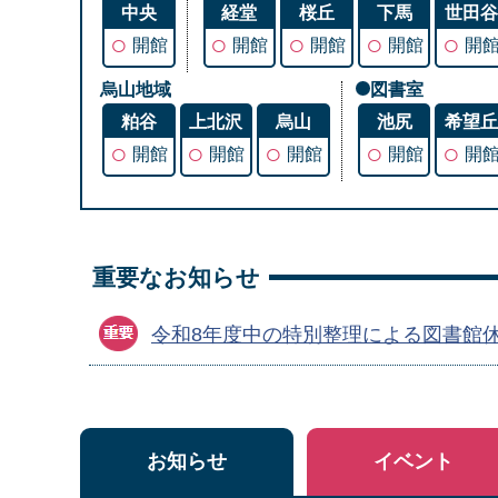
中央
経堂
桜丘
下馬
世田
○
○
○
○
○
開館
開館
開館
開館
開
烏山地域
図書室
粕谷
上北沢
烏山
池尻
希望
○
○
○
○
○
開館
開館
開館
開館
開
重要なお知らせ
令和8年度中の特別整理による図書館
お知らせ
イベント