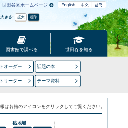
世田谷区ホームページ
の大きさ
拡大
標準
図書館で調べる
世田谷を知る
トオーダー
話題の本
トリーダー
テーマ資料
報は各館のアイコンをクリックしてご覧ください。
砧地域