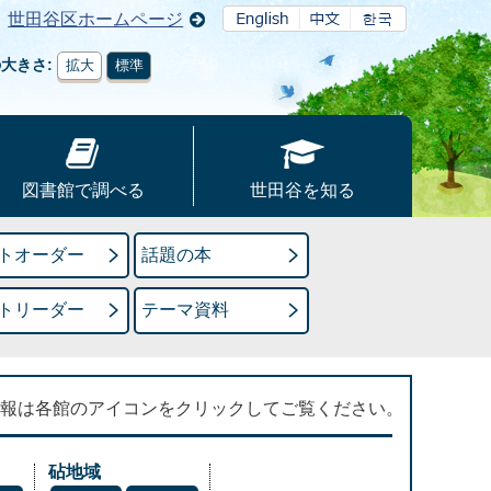
世田谷区ホームページ
の大きさ
拡大
標準
図書館で調べる
世田谷を知る
トオーダー
話題の本
トリーダー
テーマ資料
報は各館のアイコンをクリックしてご覧ください。
砧地域