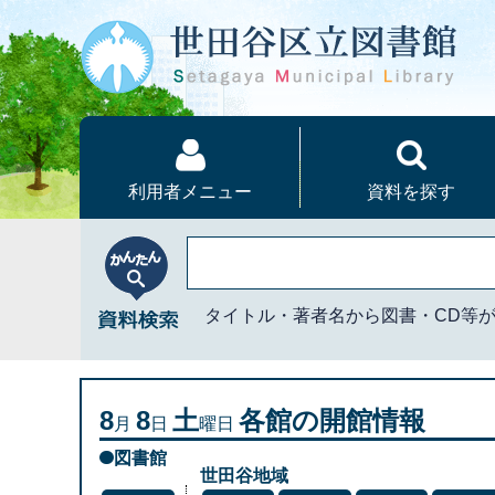
本文へ
利用者メニュー
資料を探す
かんたん資料検索
タイトル・著者名から図書・CD等
8
8
土
各館の開館情報
月
日
曜日
図書館
世田谷地域