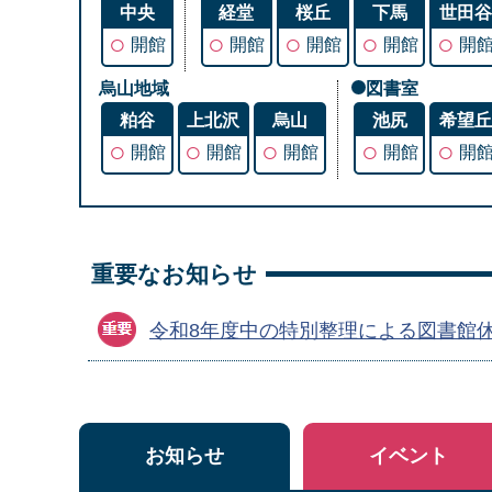
中央
経堂
桜丘
下馬
世田
○
○
○
○
○
開館
開館
開館
開館
開
烏山地域
図書室
粕谷
上北沢
烏山
池尻
希望
○
○
○
○
○
開館
開館
開館
開館
開
重要なお知らせ
令和8年度中の特別整理による図書館
お知らせ
イベント