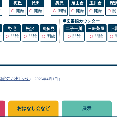
谷
梅丘
代田
奥沢
尾山台
玉川台
深
○
○
○
○
○
○
館
開館
開館
開館
開館
開館
開
図書館カウンター
丘
野毛
松沢
喜多見
二子玉川
三軒茶屋
下
○
○
○
○
○
○
館
開館
開館
開館
開館
開館
休館のお知らせ
2026年4月1日
おはなし会など
展示