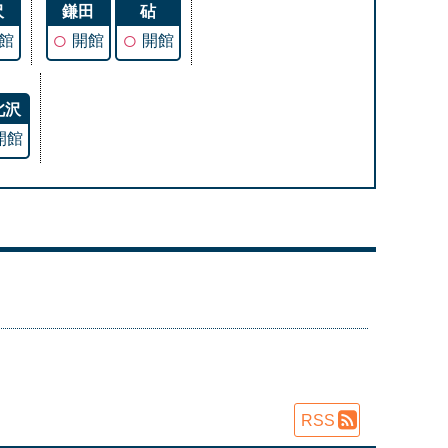
沢
鎌田
砧
○
○
館
開館
開館
北沢
開館
RSS