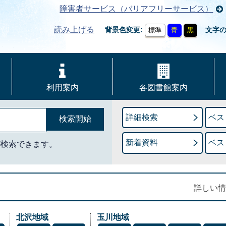
障害者サービス（バリアフリーサービス）
読み上げる
背景色変更
文字
標準
青
黒
利用案内
各図書館案内
詳細検索
ベス
新着資料
ベス
が検索できます。
詳しい情
北沢地域
玉川地域