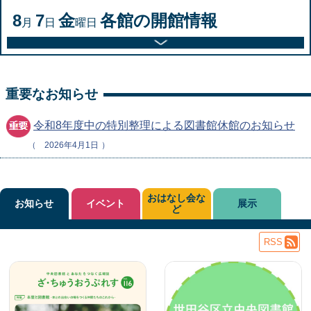
8
7
金
各館の開館情報
月
日
曜日
重要なお知らせ
令和8年度中の特別整理による図書館休館のお知らせ
2026年4月1日
おはなし会な
お知らせ
イベント
展示
ど
RSS