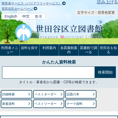
本文へ
読み上げる
障害者サービス（バリアフリーサービス）
世田谷区ホームページ
文字サイズ・背景色変更
利用者メニ
資料を探す
利用案内
各図書館案
図書館で調
世田谷を知
ュー
内
べる
る
かんたん資料検索
タイトル・著者名から図書・CD等が検索できます。
詳細検索
ベストオーダー
話題の本
新着資料
ベストリーダー
テーマ資料