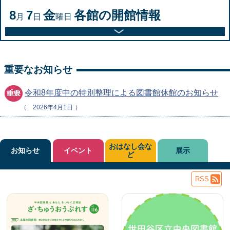
8
7
金
各館の開館情報
月
日
曜日
重要なお知らせ
令和8年度中の特別整理による図書館休館のお知らせ
2026年4月1日
おはなし会な
お知らせ
イベント
展示
ど
RSS