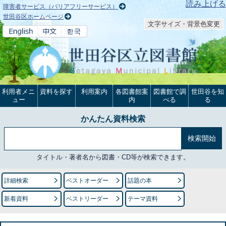
本文へ
読み上げる
障害者サービス（バリアフリーサービス）
世田谷区ホームページ
文字サイズ・背景色変更
利用者メニ
資料を探す
利用案内
各図書館案
図書館で調
世田谷を知
ュー
内
べる
る
かんたん資料検索
タイトル・著者名から図書・CD等が検索できます。
詳細検索
ベストオーダー
話題の本
新着資料
ベストリーダー
テーマ資料