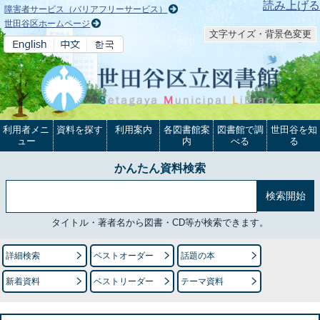
本文へ
読み上げる
障害者サービス（バリアフリーサービス）
世田谷区ホームページ
文字サイズ・背景色変更
利用者メニ
資料を探す
利用案内
各図書館案
図書館で調
世田谷を知
ュー
内
べる
る
かんたん資料検索
タイトル・著者名から図書・CD等が検索できます。
詳細検索
ベストオーダー
話題の本
新着資料
ベストリーダー
テーマ資料