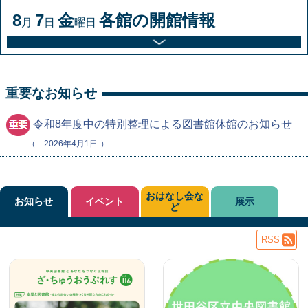
8
7
金
各館の開館情報
月
日
曜日
重要なお知らせ
令和8年度中の特別整理による図書館休館のお知らせ
2026年4月1日
おはなし会な
お知らせ
イベント
展示
ど
RSS