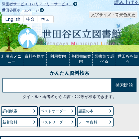
本文へ
読み上げる
障害者サービス（バリアフリーサービス）
世田谷区ホームページ
文字サイズ・背景色変更
利用者メニ
資料を探す
利用案内
各図書館案
図書館で調
世田谷を知
ュー
内
べる
る
かんたん資料検索
タイトル・著者名から図書・CD等が検索できます。
詳細検索
ベストオーダー
話題の本
新着資料
ベストリーダー
テーマ資料