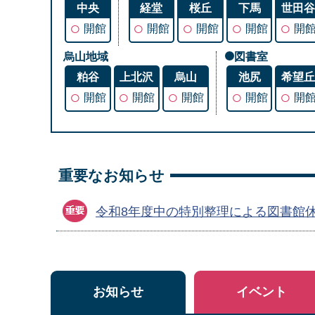
中央
経堂
桜丘
下馬
世田
○
○
○
○
○
開館
開館
開館
開館
開
烏山地域
図書室
粕谷
上北沢
烏山
池尻
希望
○
○
○
○
○
開館
開館
開館
開館
開
重要なお知らせ
令和8年度中の特別整理による図書館
お知らせ
イベント