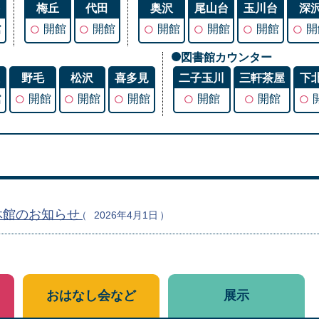
谷
梅丘
代田
奥沢
尾山台
玉川台
深
○
○
○
○
○
○
館
開館
開館
開館
開館
開館
開
図書館カウンター
丘
野毛
松沢
喜多見
二子玉川
三軒茶屋
下
○
○
○
○
○
○
館
開館
開館
開館
開館
開館
休館のお知らせ
2026年4月1日
おはなし会など
展示