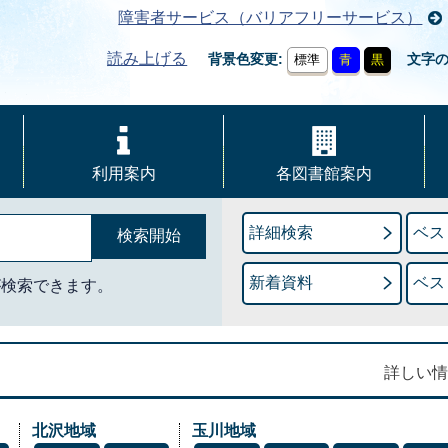
障害者サービス（バリアフリーサービス）
読み上げる
背景色変更
文字
標準
青
黒
利用案内
各図書館案内
詳細検索
ベス
新着資料
ベス
が検索できます。
詳しい情
北沢地域
玉川地域