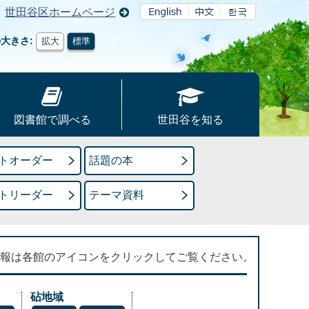
世田谷区ホームページ
の大きさ
拡大
標準
図書館で調べる
世田谷を知る
トオーダー
話題の本
トリーダー
テーマ資料
報は各館のアイコンをクリックしてご覧ください。
砧地域