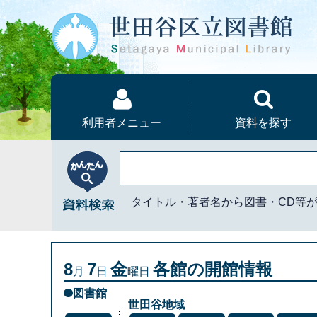
本文へ
利用者メニュー
資料を探す
かんたん資料検索
タイトル・著者名から図書・CD等
8
7
金
各館の開館情報
月
日
曜日
図書館
世田谷地域