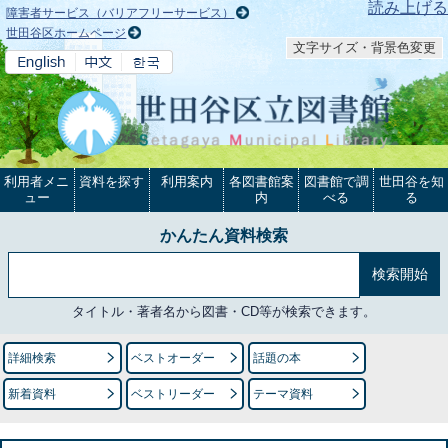
本文へ
読み上げる
障害者サービス（バリアフリーサービス）
世田谷区ホームページ
文字サイズ・背景色変更
利用者メニ
資料を探す
利用案内
各図書館案
図書館で調
世田谷を知
ュー
内
べる
る
かんたん資料検索
タイトル・著者名から図書・CD等が検索できます。
詳細検索
ベストオーダー
話題の本
新着資料
ベストリーダー
テーマ資料