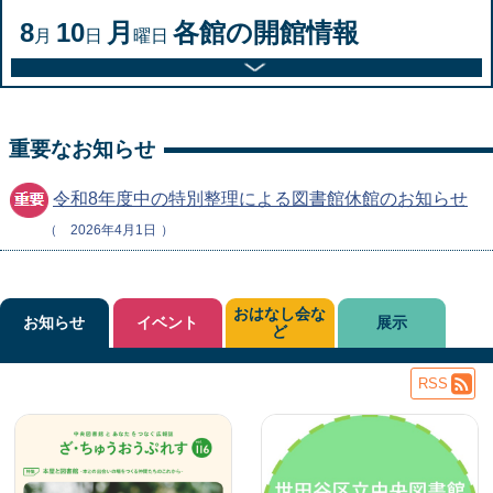
8
10
月
各館の開館情報
月
日
曜日
重要なお知らせ
令和8年度中の特別整理による図書館休館のお知らせ
2026年4月1日
おはなし会な
お知らせ
イベント
展示
ど
RSS