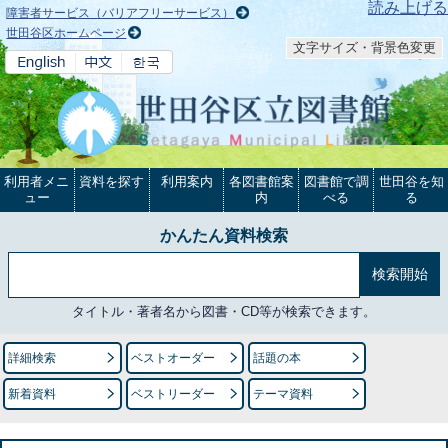
本文へ
読み上げる
障害者サービス（バリアフリーサービス）
世田谷区ホームページ
文字サイズ・背景色変更
利用者メニ
資料を探す
利用案内
各図書館案
図書館で調
世田谷を知
ュー
内
べる
る
かんたん資料検索
タイトル・著者名から図書・CD等が検索できます。
詳細検索
ベストオーダー
話題の本
新着資料
ベストリーダー
テーマ資料