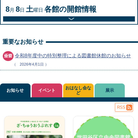
8
8
土
各館の開館情報
月
日
曜日
重要なお知らせ
令和8年度中の特別整理による図書館休館のお知らせ
2026年4月1日
おはなし会な
お知らせ
イベント
展示
ど
RSS