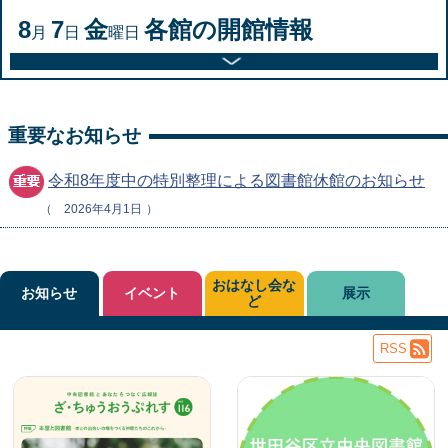
8
7
金
各館の開館情報
月
日
曜日
重要なお知らせ
令和8年度中の特別整理による図書館休館のお知らせ
2026年4月1日
おはなし会な
お知らせ
イベント
展示
ど
RSS