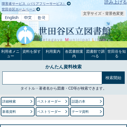
本文へ
読み上げる
障害者サービス（バリアフリーサービス）
世田谷区ホームページ
文字サイズ・背景色変更
利用者メニ
資料を探す
利用案内
各図書館案
図書館で調
世田谷を知
ュー
内
べる
る
かんたん資料検索
タイトル・著者名から図書・CD等が検索できます。
詳細検索
ベストオーダー
話題の本
新着資料
ベストリーダー
テーマ資料