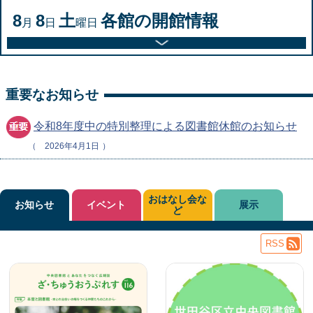
8
8
土
各館の開館情報
月
日
曜日
重要なお知らせ
令和8年度中の特別整理による図書館休館のお知らせ
2026年4月1日
おはなし会な
お知らせ
イベント
展示
ど
RSS