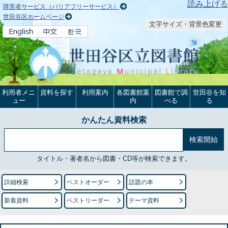
本文へ
読み上げる
障害者サービス（バリアフリーサービス）
世田谷区ホームページ
文字サイズ・背景色変更
利用者メニ
資料を探す
利用案内
各図書館案
図書館で調
世田谷を知
ュー
内
べる
る
かんたん資料検索
タイトル・著者名から図書・CD等が検索できます。
詳細検索
ベストオーダー
話題の本
新着資料
ベストリーダー
テーマ資料