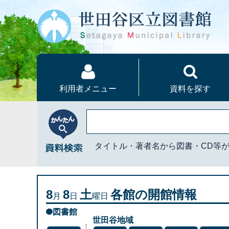
本文へ
利用者メニュー
資料を探す
かんたん資料検索
タイトル・著者名から図書・CD等
8
8
土
各館の開館情報
月
日
曜日
図書館
世田谷地域