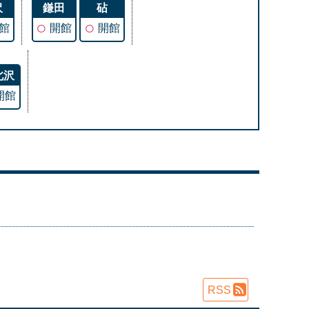
沢
鎌田
砧
○
○
館
開館
開館
北沢
開館
RSS