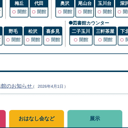
谷
梅丘
代田
奥沢
尾山台
玉川台
深
○
○
○
○
○
○
館
開館
開館
開館
開館
開館
開
図書館カウンター
丘
野毛
松沢
喜多見
二子玉川
三軒茶屋
下
○
○
○
○
○
○
館
開館
開館
開館
開館
開館
休館のお知らせ
2026年4月1日
おはなし会など
展示