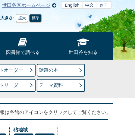
世田谷区ホームページ
の大きさ
拡大
標準
図書館で調べる
世田谷を知る
トオーダー
話題の本
トリーダー
テーマ資料
報は各館のアイコンをクリックしてご覧ください。
砧地域