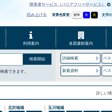
障害者サービス（バリアフリーサービス）
読み上げる
背景色変更
文字
標準
青
黒
利用案内
各図書館案内
詳細検索
ベス
新着資料
ベス
が検索できます。
詳しい情
北沢地域
玉川地域