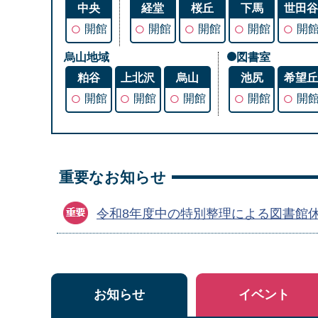
中央
経堂
桜丘
下馬
世田
○
○
○
○
○
開館
開館
開館
開館
開
烏山地域
図書室
粕谷
上北沢
烏山
池尻
希望
○
○
○
○
○
開館
開館
開館
開館
開
重要なお知らせ
令和8年度中の特別整理による図書館
お知らせ
イベント