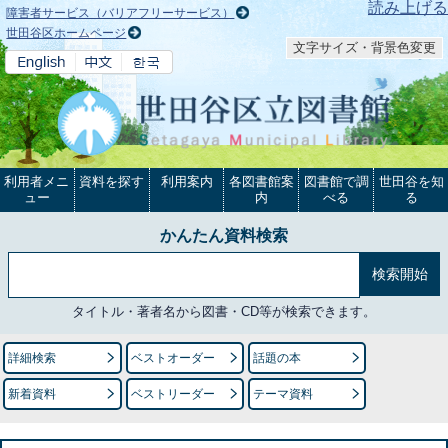
本文へ
読み上げる
障害者サービス（バリアフリーサービス）
世田谷区ホームページ
文字サイズ・背景色変更
利用者メニ
資料を探す
利用案内
各図書館案
図書館で調
世田谷を知
ュー
内
べる
る
かんたん資料検索
タイトル・著者名から図書・CD等が検索できます。
詳細検索
ベストオーダー
話題の本
新着資料
ベストリーダー
テーマ資料