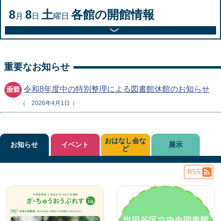
8
8
土
各館の開館情報
月
日
曜日
重要なお知らせ
令和8年度中の特別整理による図書館休館のお知らせ
2026年4月1日
おはなし会な
お知らせ
イベント
展示
ど
RSS