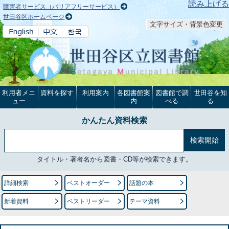
本文へ
読み上げる
障害者サービス（バリアフリーサービス）
世田谷区ホームページ
文字サイズ・背景色変更
利用者メニ
資料を探す
利用案内
各図書館案
図書館で調
世田谷を知
ュー
内
べる
る
かんたん資料検索
タイトル・著者名から図書・CD等が検索できます。
詳細検索
ベストオーダー
話題の本
新着資料
ベストリーダー
テーマ資料