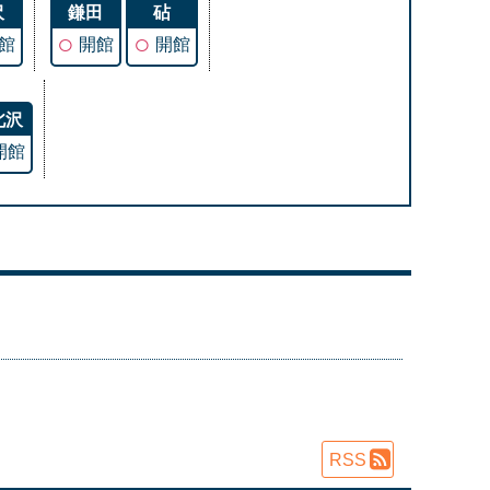
沢
鎌田
砧
○
○
館
開館
開館
北沢
開館
RSS