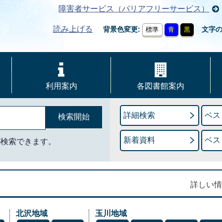
障害者サービス（バリアフリーサービス）
読み上げる
背景色変更
文字
標準
青
黒
利用案内
各図書館案内
詳細検索
ベス
新着資料
ベス
が検索できます。
詳しい情
北沢地域
玉川地域