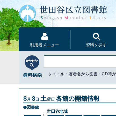
本文へ
利用者メニュー
資料を探す
かんたん資料検索
タイトル・著者名から図書・CD等
8
8
土
各館の開館情報
月
日
曜日
図書館
世田谷地域