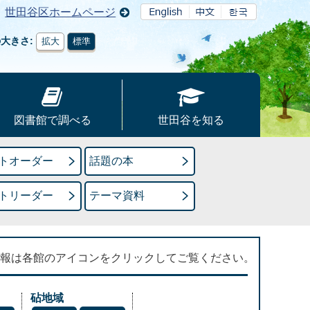
世田谷区ホームページ
の大きさ
拡大
標準
図書館で調べる
世田谷を知る
トオーダー
話題の本
トリーダー
テーマ資料
報は各館のアイコンをクリックしてご覧ください。
砧地域