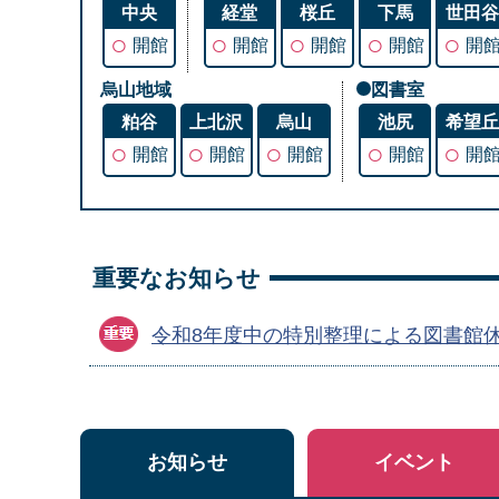
中央
経堂
桜丘
下馬
世田
○
○
○
○
○
開館
開館
開館
開館
開
烏山地域
図書室
粕谷
上北沢
烏山
池尻
希望
○
○
○
○
○
開館
開館
開館
開館
開
重要なお知らせ
令和8年度中の特別整理による図書館
お知らせ
イベント