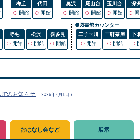
谷
梅丘
代田
奥沢
尾山台
玉川台
深
○
○
○
○
○
○
館
開館
開館
開館
開館
開館
開
図書館カウンター
丘
野毛
松沢
喜多見
二子玉川
三軒茶屋
下
○
○
○
○
○
○
館
開館
開館
開館
開館
開館
休館のお知らせ
2026年4月1日
おはなし会など
展示