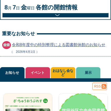
8
7
金
各館の開館情報
月
日
曜日
重要なお知らせ
令和8年度中の特別整理による図書館休館のお知らせ
2026年4月1日
おはなし会な
お知らせ
イベント
展示
ど
RSS