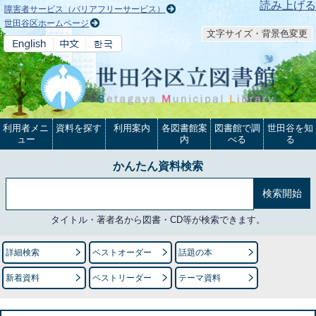
本文へ
読み上げる
障害者サービス（バリアフリーサービス）
世田谷区ホームページ
文字サイズ・背景色変更
利用者メニ
資料を探す
利用案内
各図書館案
図書館で調
世田谷を知
ュー
内
べる
る
かんたん資料検索
タイトル・著者名から図書・CD等が検索できます。
詳細検索
ベストオーダー
話題の本
新着資料
ベストリーダー
テーマ資料