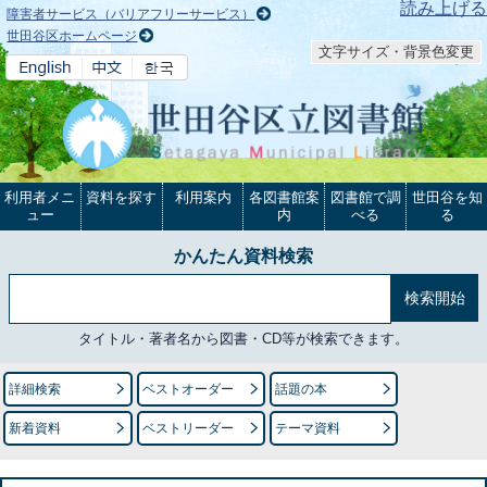
本文へ
読み上げる
障害者サービス（バリアフリーサービス）
世田谷区ホームページ
文字サイズ・背景色変更
利用者メニ
資料を探す
利用案内
各図書館案
図書館で調
世田谷を知
ュー
内
べる
る
かんたん資料検索
タイトル・著者名から図書・CD等が検索できます。
詳細検索
ベストオーダー
話題の本
新着資料
ベストリーダー
テーマ資料