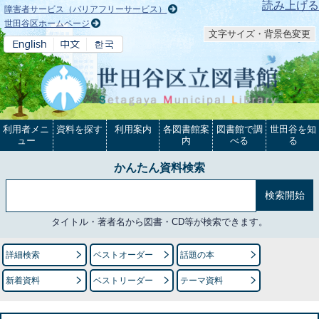
本文へ
読み上げる
障害者サービス（バリアフリーサービス）
世田谷区ホームページ
文字サイズ・背景色変更
利用者メニ
資料を探す
利用案内
各図書館案
図書館で調
世田谷を知
ュー
内
べる
る
かんたん資料検索
タイトル・著者名から図書・CD等が検索できます。
詳細検索
ベストオーダー
話題の本
新着資料
ベストリーダー
テーマ資料