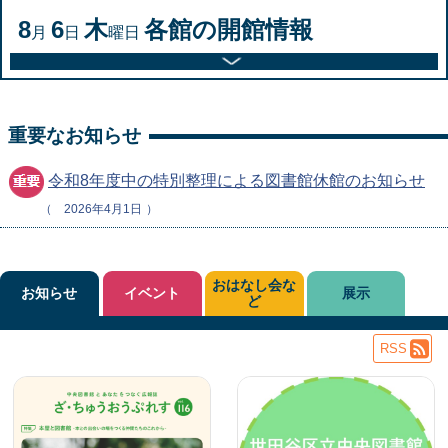
8
6
木
各館の開館情報
月
日
曜日
重要なお知らせ
令和8年度中の特別整理による図書館休館のお知らせ
2026年4月1日
おはなし会な
お知らせ
イベント
展示
ど
RSS