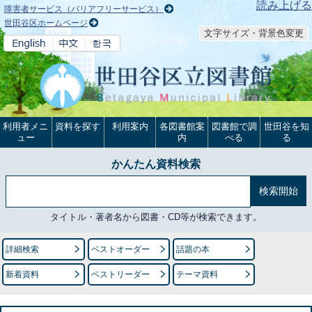
本文へ
読み上げる
障害者サービス（バリアフリーサービス）
世田谷区ホームページ
文字サイズ・背景色変更
利用者メニ
資料を探す
利用案内
各図書館案
図書館で調
世田谷を知
ュー
内
べる
る
かんたん資料検索
タイトル・著者名から図書・CD等が検索できます。
詳細検索
ベストオーダー
話題の本
新着資料
ベストリーダー
テーマ資料