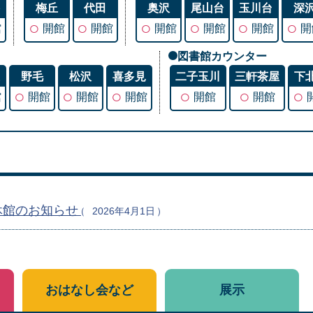
谷
梅丘
代田
奥沢
尾山台
玉川台
深
○
○
○
○
○
○
館
開館
開館
開館
開館
開館
開
図書館カウンター
丘
野毛
松沢
喜多見
二子玉川
三軒茶屋
下
○
○
○
○
○
○
館
開館
開館
開館
開館
開館
休館のお知らせ
2026年4月1日
おはなし会など
展示