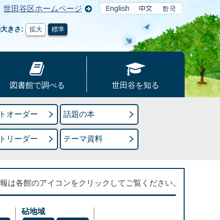
世田谷区ホームページ
の大きさ
拡大
標準
図書館で調べる
世田谷を知る
トオーダー
話題の本
トリーダー
テーマ資料
報は各館のアイコンをクリックしてご覧ください。
砧地域