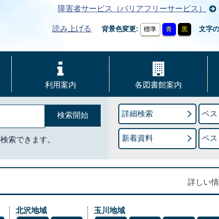
障害者サービス（バリアフリーサービス）
読み上げる
背景色変更
文字
標準
青
黒
利用案内
各図書館案内
詳細検索
ベス
新着資料
ベス
が検索できます。
詳しい情
北沢地域
玉川地域