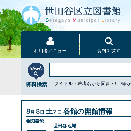
本文へ
利用者メニュー
資料を探す
かんたん資料検索
タイトル・著者名から図書・CD等
8
8
土
各館の開館情報
月
日
曜日
図書館
世田谷地域