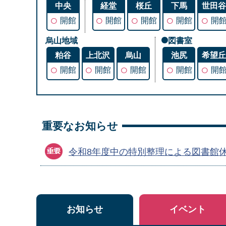
中央
経堂
桜丘
下馬
世田
○
○
○
○
○
開館
開館
開館
開館
開
烏山地域
図書室
粕谷
上北沢
烏山
池尻
希望
○
○
○
○
○
開館
開館
開館
開館
開
重要なお知らせ
令和8年度中の特別整理による図書館
お知らせ
イベント