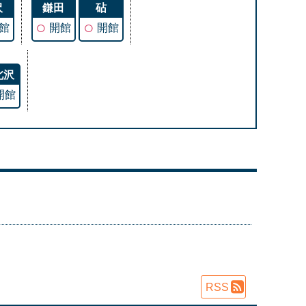
沢
鎌田
砧
○
○
館
開館
開館
北沢
開館
RSS