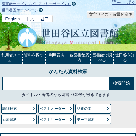
本文へ
読み上げる
障害者サービス（バリアフリーサービス）
世田谷区ホームページ
文字サイズ・背景色変更
利用者メニ
資料を探す
利用案内
各図書館案
図書館で調
世田谷を知
ュー
内
べる
る
かんたん資料検索
タイトル・著者名から図書・CD等が検索できます。
詳細検索
ベストオーダー
話題の本
新着資料
ベストリーダー
テーマ資料