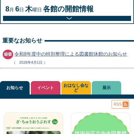
8
6
木
各館の開館情報
月
日
曜日
重要なお知らせ
令和8年度中の特別整理による図書館休館のお知らせ
2026年4月1日
おはなし会な
お知らせ
イベント
展示
ど
RSS