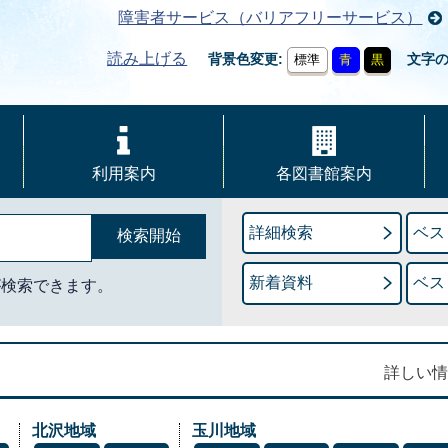
障害者サービス（バリアフリーサービス）
読み上げる
背景色変更
文字
標準
青
黒
利用案内
各図書館案内
詳細検索
ベス
新着資料
ベス
が検索できます。
詳しい情
北沢地域
玉川地域