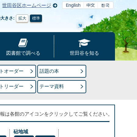
世田谷区ホームページ
の大きさ
拡大
標準
図書館で調べる
世田谷を知る
トオーダー
話題の本
トリーダー
テーマ資料
報は各館のアイコンをクリックしてご覧ください。
砧地域