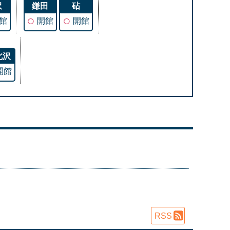
沢
鎌田
砧
○
○
館
開館
開館
北沢
開館
RSS