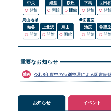
中央
経堂
桜丘
下馬
世田
○
○
○
○
○
開館
開館
開館
開館
開
烏山地域
図書室
粕谷
上北沢
烏山
池尻
希望
○
○
○
○
○
開館
開館
開館
開館
開
重要なお知らせ
令和8年度中の特別整理による図書館
お知らせ
イベント