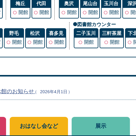
谷
梅丘
代田
奥沢
尾山台
玉川台
深
○
○
○
○
○
○
館
開館
開館
開館
開館
開館
開
図書館カウンター
丘
野毛
松沢
喜多見
二子玉川
三軒茶屋
下
○
○
○
○
○
○
館
開館
開館
開館
開館
開館
休館のお知らせ
2026年4月1日
おはなし会など
展示