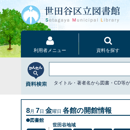
本文へ
利用者メニュー
資料を探す
かんたん資料検索
タイトル・著者名から図書・CD等
8
7
金
各館の開館情報
月
日
曜日
図書館
世田谷地域