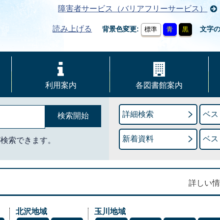
障害者サービス（バリアフリーサービス）
読み上げる
背景色変更
文字
標準
青
黒
利用案内
各図書館案内
詳細検索
ベス
新着資料
ベス
が検索できます。
詳しい情
北沢地域
玉川地域