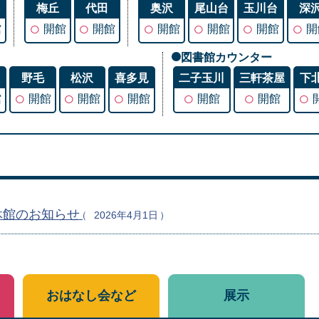
谷
梅丘
代田
奥沢
尾山台
玉川台
深
○
○
○
○
○
○
館
開館
開館
開館
開館
開館
開
図書館カウンター
丘
野毛
松沢
喜多見
二子玉川
三軒茶屋
下
○
○
○
○
○
○
館
開館
開館
開館
開館
開館
休館のお知らせ
2026年4月1日
おはなし会など
展示