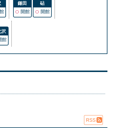
沢
鎌田
砧
○
○
館
開館
開館
北沢
開館
RSS