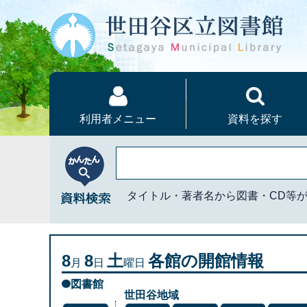
本文へ
利用者メニュー
資料を探す
かんたん資料検索
タイトル・著者名から図書・CD等
8
8
土
各館の開館情報
月
日
曜日
図書館
世田谷地域