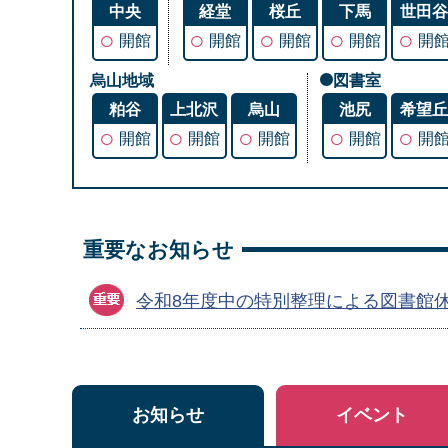
中央
経堂
桜丘
下馬
世田
○
○
○
○
○
開館
開館
開館
開館
開
烏山地域
図書室
粕谷
上北沢
烏山
池尻
希望
○
○
○
○
○
開館
開館
開館
開館
開
重要なお知らせ
令和8年度中の特別整理による図書館
お知らせ
イベント