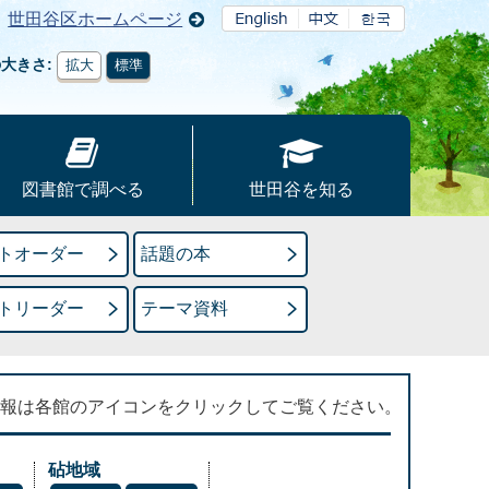
世田谷区ホームページ
の大きさ
拡大
標準
図書館で調べる
世田谷を知る
トオーダー
話題の本
トリーダー
テーマ資料
報は各館のアイコンをクリックしてご覧ください。
砧地域