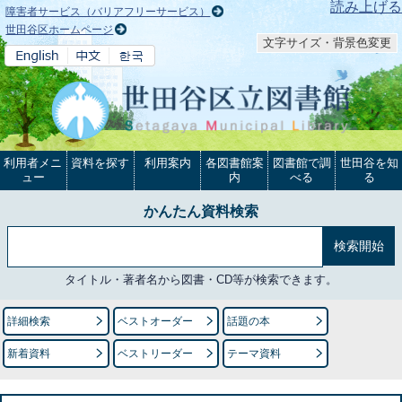
本文へ
読み上げる
障害者サービス（バリアフリーサービス）
世田谷区ホームページ
文字サイズ・背景色変更
利用者メニ
資料を探す
利用案内
各図書館案
図書館で調
世田谷を知
ュー
内
べる
る
かんたん資料検索
タイトル・著者名から図書・CD等が検索できます。
詳細検索
ベストオーダー
話題の本
新着資料
ベストリーダー
テーマ資料