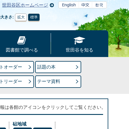
世田谷区ホームページ
の大きさ
拡大
標準
図書館で調べる
世田谷を知る
トオーダー
話題の本
トリーダー
テーマ資料
報は各館のアイコンをクリックしてご覧ください。
砧地域