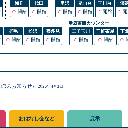
谷
梅丘
代田
奥沢
尾山台
玉川台
深
○
○
○
○
○
○
館
開館
開館
開館
開館
開館
開
図書館カウンター
丘
野毛
松沢
喜多見
二子玉川
三軒茶屋
下
○
○
○
○
○
○
館
開館
開館
開館
開館
開館
休館のお知らせ
2026年4月1日
おはなし会など
展示