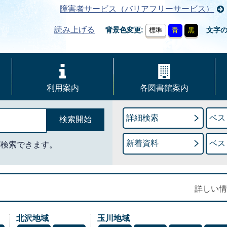
障害者サービス（バリアフリーサービス）
読み上げる
背景色変更
文字
標準
青
黒
利用案内
各図書館案内
詳細検索
ベス
新着資料
ベス
が検索できます。
詳しい情
北沢地域
玉川地域