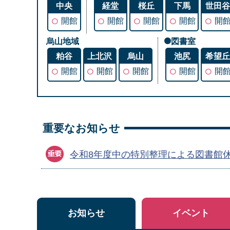
中央
経堂
桜丘
下馬
世田
○
○
○
○
○
開館
開館
開館
開館
開
烏山地域
図書室
粕谷
上北沢
烏山
池尻
希望
○
○
○
○
○
開館
開館
開館
開館
開
重要なお知らせ
令和8年度中の特別整理による図書館
お知らせ
イベント