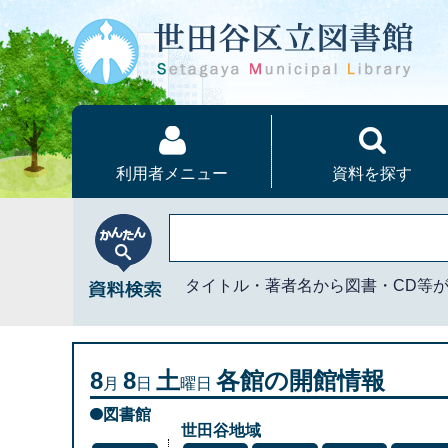
本文へ
利用者メニュー
資料を探す
かんたん資料検索
タイトル・著者名から図書・CD等
8
8
土
各館の開館情報
月
日
曜日
図書館
世田谷地域