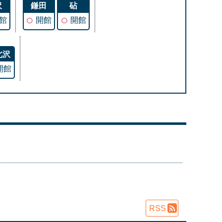
沢
鎌田
砧
○
○
館
開館
開館
北沢
開館
RSS