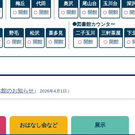
谷
梅丘
代田
奥沢
尾山台
玉川台
深
○
○
○
○
○
○
館
開館
開館
開館
開館
開館
開
図書館カウンター
丘
野毛
松沢
喜多見
二子玉川
三軒茶屋
下
○
○
○
○
○
○
館
開館
開館
開館
開館
開館
休館のお知らせ
2026年4月1日
おはなし会など
展示