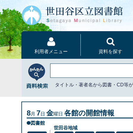
本文へ
利用者メニュー
資料を探す
かんたん資料検索
タイトル・著者名から図書・CD等
8
7
金
各館の開館情報
月
日
曜日
図書館
世田谷地域