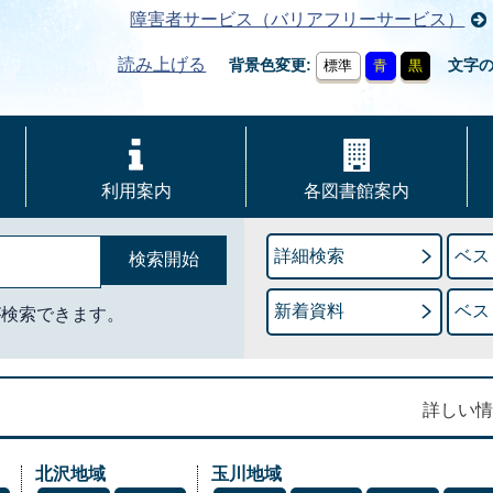
障害者サービス（バリアフリーサービス）
読み上げる
背景色変更
文字
標準
青
黒
利用案内
各図書館案内
詳細検索
ベス
新着資料
ベス
が検索できます。
詳しい情
北沢地域
玉川地域