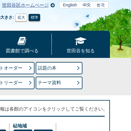
世田谷区ホームページ
の大きさ
拡大
標準
図書館で調べる
世田谷を知る
トオーダー
話題の本
トリーダー
テーマ資料
報は各館のアイコンをクリックしてご覧ください。
砧地域