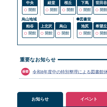
中央
経堂
桜丘
下馬
世田
○
○
○
○
○
開館
開館
開館
開館
開
烏山地域
図書室
粕谷
上北沢
烏山
池尻
希望
○
○
○
○
○
開館
開館
開館
開館
開
重要なお知らせ
令和8年度中の特別整理による図書館
お知らせ
イベント