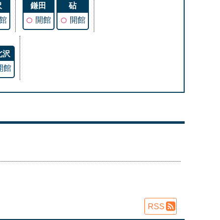
沢
鎌田
砧
○
○
館
開館
開館
北沢
開館
RSS