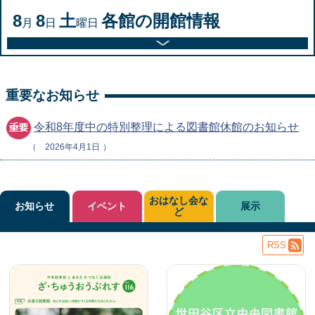
8
8
土
各館の開館情報
月
日
曜日
重要なお知らせ
令和8年度中の特別整理による図書館休館のお知らせ
2026年4月1日
おはなし会な
お知らせ
イベント
展示
ど
RSS