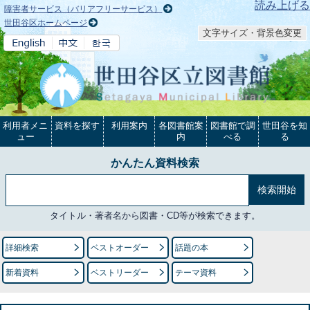
本文へ
読み上げる
障害者サービス（バリアフリーサービス）
世田谷区ホームページ
文字サイズ・背景色変更
利用者メニ
資料を探す
利用案内
各図書館案
図書館で調
世田谷を知
ュー
内
べる
る
かんたん資料検索
タイトル・著者名から図書・CD等が検索できます。
詳細検索
ベストオーダー
話題の本
新着資料
ベストリーダー
テーマ資料